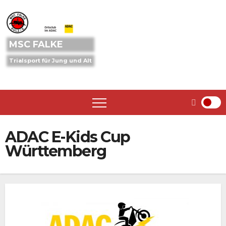
Skip
to
content
MSC FALKE
Trialsport für Jung und Alt
ADAC E-Kids Cup
Württemberg