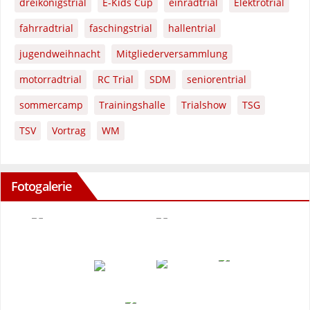
dreikönigstrial
E-Kids Cup
einradtrial
Elektrotrial
fahrradtrial
faschingstrial
hallentrial
jugendweihnacht
Mitgliederversammlung
motorradtrial
RC Trial
SDM
seniorentrial
sommercamp
Trainingshalle
Trialshow
TSG
TSV
Vortrag
WM
Fotogalerie