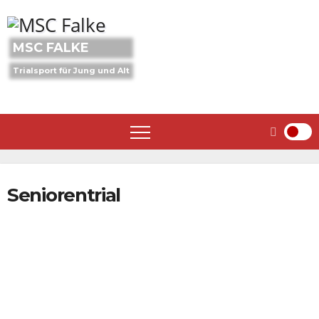
Skip
to
content
MSC FALKE
Trialsport für Jung und Alt
Seniorentrial