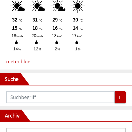
meteoblue
Suche
Archiv
Archiv