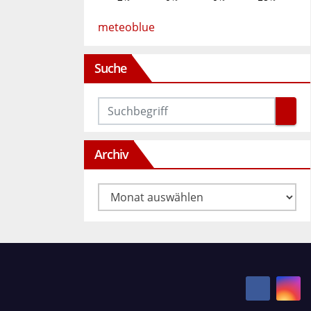
meteoblue
Suche
Archiv
Archiv