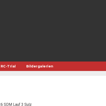
RC-Trial
Bildergalerien
6 SDM Lauf 3 Sulz