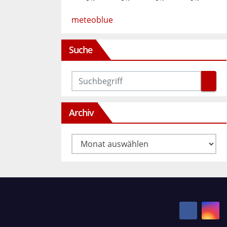
meteoblue
Suche
Archiv
Archiv