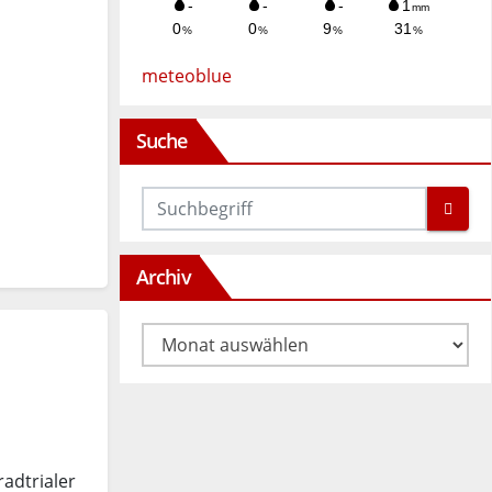
meteoblue
Suche
Archiv
Archiv
radtrialer