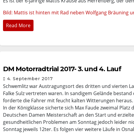
Es ist der 6-jährige Mattis Krause aus Herrenberg, der dem 
Bild: Mattis ist hinten mit Rad neben Wolfgang Bräuning 
Read More
DM Motorradtrial 2017- 3. und 4. Lauf
4. September 2017
Schwemlitz war Austragungsort des dritten und vierten Lau
Falke Sulz vertreten waren. In sandigem Gelände bestand
forderte die Fahrer mit feucht kalten Witterungen heraus.
In der Königklasse sicherte sich Max Faude zweimal Platz d
Deutschen Damen Meisterschaft an den Start und erzielt
gesundheitlichen Problemen am Sonntag jedoch leider ni
Sonntag jeweils 12ter. Es folgen vier weitere Läufe in Os