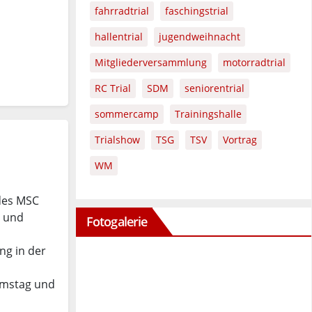
fahrradtrial
faschingstrial
hallentrial
jugendweihnacht
Mitgliederversammlung
motorradtrial
RC Trial
SDM
seniorentrial
sommercamp
Trainingshalle
Trialshow
TSG
TSV
Vortrag
WM
 des MSC
g und
Fotogalerie
ng in der
amstag und