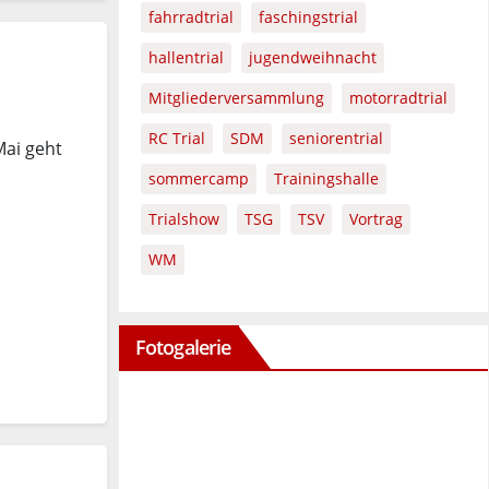
fahrradtrial
faschingstrial
hallentrial
jugendweihnacht
Mitgliederversammlung
motorradtrial
RC Trial
SDM
seniorentrial
Mai geht
sommercamp
Trainingshalle
Trialshow
TSG
TSV
Vortrag
WM
Fotogalerie