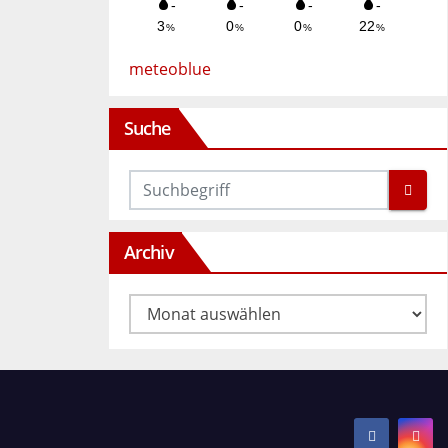
meteoblue
Suche
Archiv
Archiv