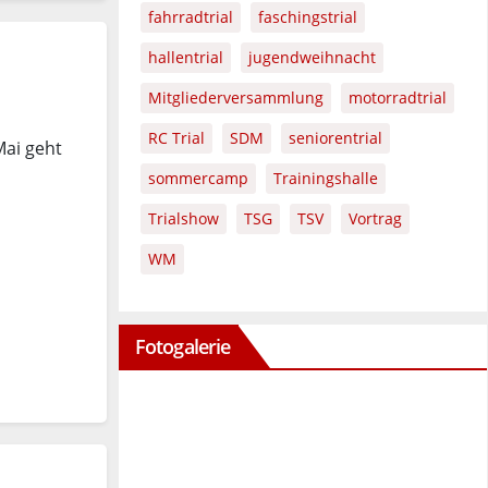
fahrradtrial
faschingstrial
hallentrial
jugendweihnacht
Mitgliederversammlung
motorradtrial
RC Trial
SDM
seniorentrial
Mai geht
sommercamp
Trainingshalle
Trialshow
TSG
TSV
Vortrag
WM
Fotogalerie