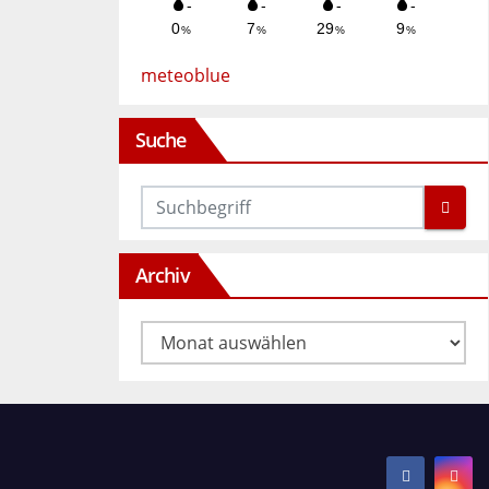
meteoblue
Suche
Archiv
Archiv