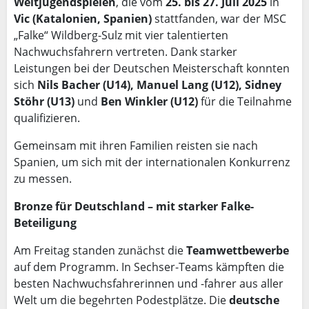
Weltjugendspielen
, die vom
25. bis 27. Juli 2025
in
Vic (Katalonien, Spanien)
stattfanden, war der MSC
„Falke“ Wildberg-Sulz mit vier talentierten
Nachwuchsfahrern vertreten. Dank starker
Leistungen bei der Deutschen Meisterschaft konnten
sich
Nils Bacher (U14), Manuel Lang (U12), Sidney
Stöhr (U13)
und
Ben Winkler (U12)
für die Teilnahme
qualifizieren.
Gemeinsam mit ihren Familien reisten sie nach
Spanien, um sich mit der internationalen Konkurrenz
zu messen.
Bronze für Deutschland – mit starker Falke-
Beteiligung
Am Freitag standen zunächst die
Teamwettbewerbe
auf dem Programm. In Sechser-Teams kämpften die
besten Nachwuchsfahrerinnen und -fahrer aus aller
Welt um die begehrten Podestplätze. Die
deutsche