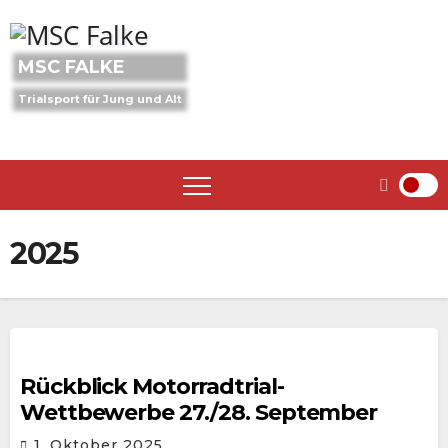
Skip
to
content
MSC FALKE
Trialsport für Jung und Alt
2025
Rückblick Motorradtrial-
Wettbewerbe 27./28. September
1. Oktober 2025