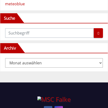
meteoblue
Suche
Archiv
Archiv