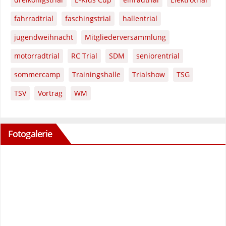
fahrradtrial
faschingstrial
hallentrial
jugendweihnacht
Mitgliederversammlung
motorradtrial
RC Trial
SDM
seniorentrial
sommercamp
Trainingshalle
Trialshow
TSG
TSV
Vortrag
WM
Fotogalerie