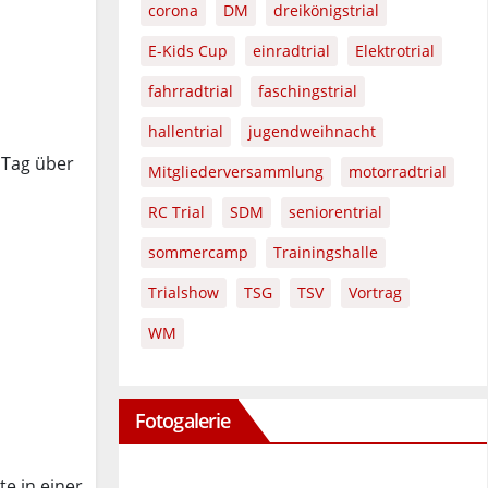
corona
DM
dreikönigstrial
E-Kids Cup
einradtrial
Elektrotrial
fahrradtrial
faschingstrial
hallentrial
jugendweihnacht
 Tag über
Mitgliederversammlung
motorradtrial
RC Trial
SDM
seniorentrial
sommercamp
Trainingshalle
Trialshow
TSG
TSV
Vortrag
WM
Fotogalerie
e in einer