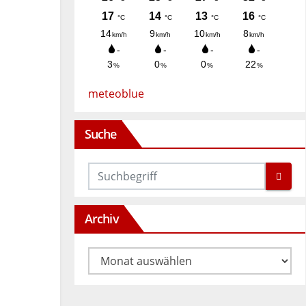
meteoblue
Suche
Archiv
Archiv