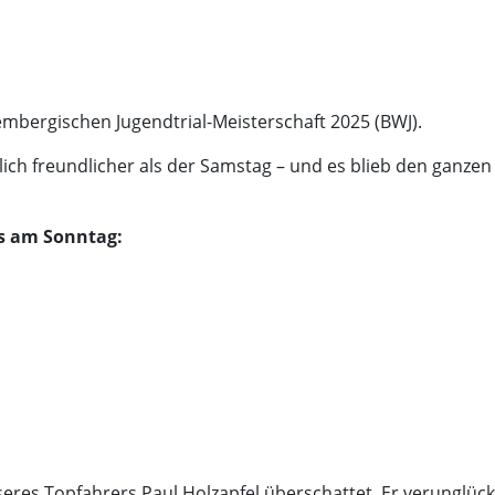
mbergischen Jugendtrial-Meisterschaft 2025 (BWJ).
ch freundlicher als der Samstag – und es blieb den ganzen
ns am Sonntag:
res Topfahrers Paul Holzapfel überschattet. Er verunglückt