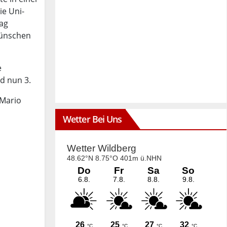
ie Uni-
tag
 wünschen
e
nd nun 3.
 Mario
Wetter Bei Uns