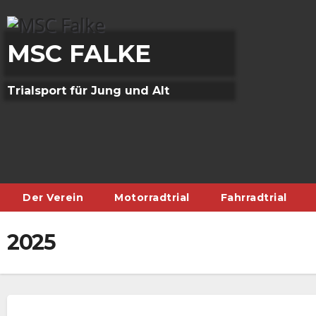
Skip
to
content
MSC FALKE
Trialsport für Jung und Alt
Der Verein
Motorradtrial
Fahrradtrial
2025