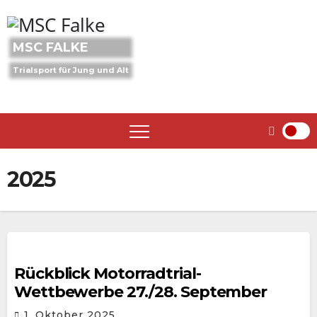
Skip
to
content
MSC FALKE
Trialsport für Jung und Alt
2025
Rückblick Motorradtrial-
Wettbewerbe 27./28. September
1. Oktober 2025