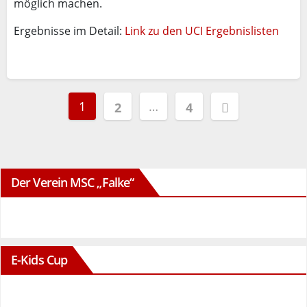
möglich machen.
Ergebnisse im Detail:
Link zu den UCI Ergebnislisten
Seitennummerierung
1
…
2
4
der
Beiträge
Der Verein MSC „Falke“
E-Kids Cup