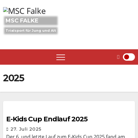
Skip
to
content
MSC FALKE
Trialsport für Jung und Alt
2025
E-Kids Cup Endlauf 2025
27. Juli 2025
Der 6. und letzte Lauf zum E-Kids Cup 2025 fand am