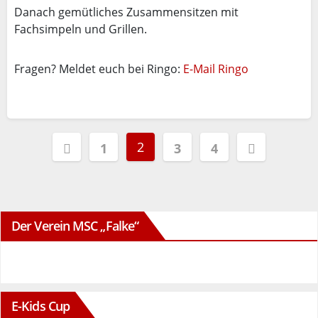
Danach gemütliches Zusammensitzen mit
Fachsimpeln und Grillen.
Fragen? Meldet euch bei Ringo:
E-Mail Ringo
Seitennummerierung
2
1
3
4
der
Beiträge
Der Verein MSC „Falke“
E-Kids Cup