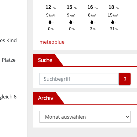
des Kind
meteoblue
Suche
 Plätze
gleich 6
Archiv
Archiv