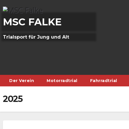
Skip
to
content
MSC FALKE
Trialsport für Jung und Alt
Der Verein
Motorradtrial
Fahrradtrial
2025