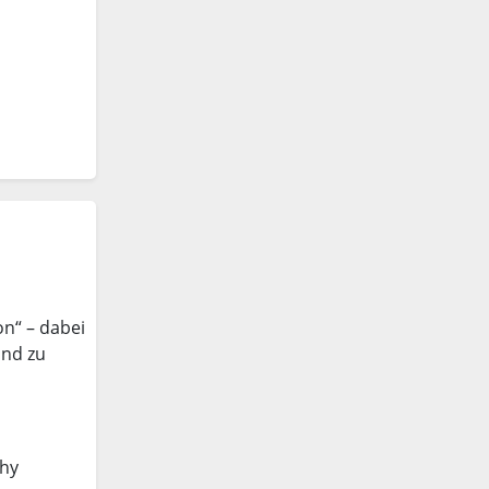
on“ – dabei
and zu
phy