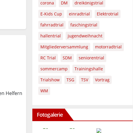
corona
DM
dreikönigstrial
E-Kids Cup
einradtrial
Elektrotrial
fahrradtrial
faschingstrial
hallentrial
jugendweihnacht
Mitgliederversammlung
motorradtrial
RC Trial
SDM
seniorentrial
sommercamp
Trainingshalle
Trialshow
TSG
TSV
Vortrag
WM
en Helfern
Fotogalerie