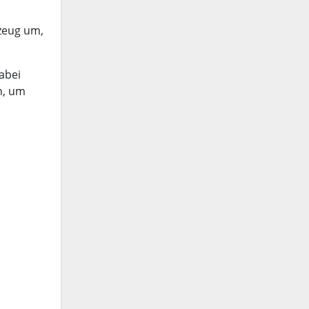
rzeug um,
abei
n, um