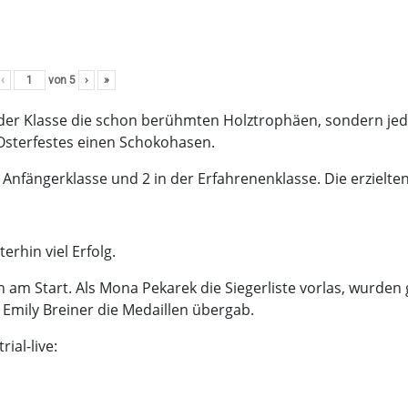
‹
von
5
›
»
jeder Klasse die schon berühmten Holztrophäen, sondern je
Osterfestes einen Schokohasen.
 Anfängerklasse und 2 in der Erfahrenenklasse. Die erzielten
rhin viel Erfolg.
am Start. Als Mona Pekarek die Siegerliste vorlas, wurden 
Emily Breiner die Medaillen übergab.
ial-live: