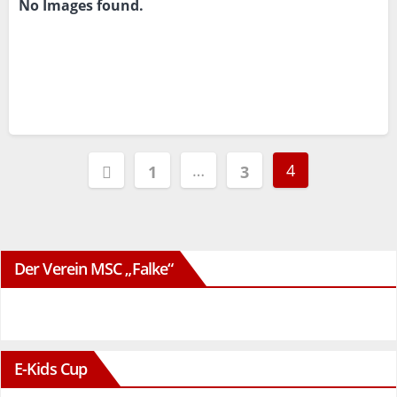
No Images found.
Seitennummerierung
…
4
1
3
der
Beiträge
Der Verein MSC „Falke“
E-Kids Cup