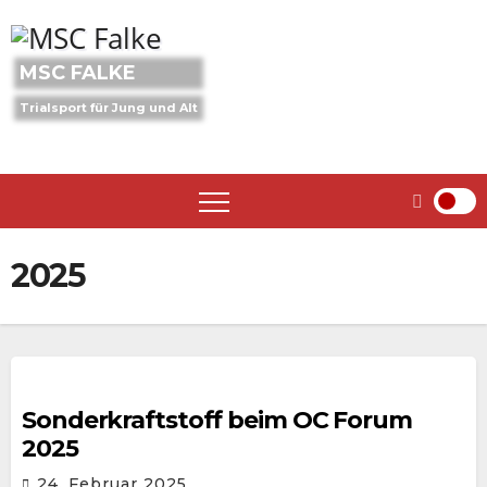
Skip
to
content
MSC FALKE
Trialsport für Jung und Alt
2025
Sonderkraftstoff beim OC Forum
2025
24. Februar 2025