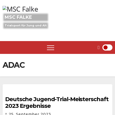
Skip
to
content
MSC FALKE
Trialsport für Jung und Alt
ADAC
Deutsche Jugend-Trial-Meisterschaft
2023 Ergebnisse
25. September 2023