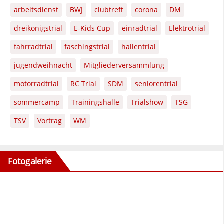
arbeitsdienst
BWJ
clubtreff
corona
DM
dreikönigstrial
E-Kids Cup
einradtrial
Elektrotrial
fahrradtrial
faschingstrial
hallentrial
jugendweihnacht
Mitgliederversammlung
motorradtrial
RC Trial
SDM
seniorentrial
sommercamp
Trainingshalle
Trialshow
TSG
TSV
Vortrag
WM
Fotogalerie