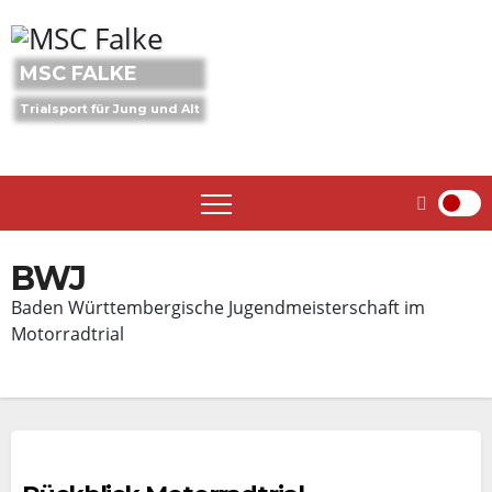
Skip
to
content
MSC FALKE
Trialsport für Jung und Alt
BWJ
Baden Württembergische Jugendmeisterschaft im
Motorradtrial