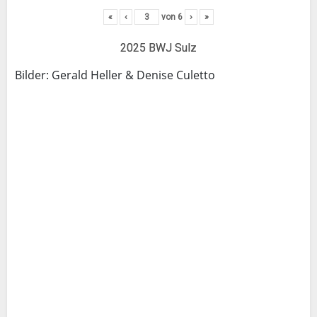
«
‹
von
6
›
»
2025 BWJ Sulz
Bilder: Gerald Heller & Denise Culetto