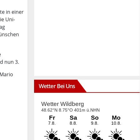
e in einer
ie Uni-
tag
 wünschen
e
nd nun 3.
 Mario
Wetter Bei Uns