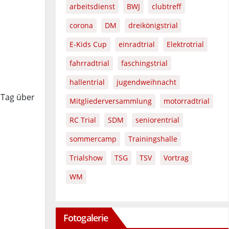
arbeitsdienst
BWJ
clubtreff
corona
DM
dreikönigstrial
E-Kids Cup
einradtrial
Elektrotrial
fahrradtrial
faschingstrial
hallentrial
jugendweihnacht
 Tag über
Mitgliederversammlung
motorradtrial
RC Trial
SDM
seniorentrial
sommercamp
Trainingshalle
Trialshow
TSG
TSV
Vortrag
WM
Fotogalerie