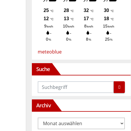
meteoblue
Suche
Archiv
Archiv