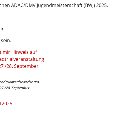
schen ADAC/DMV Jugendmeisterschaft (BWJ) 2025.
hr
sein.
radtrialwettbewerbe am
27./28. September
at2025