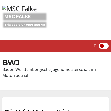
Skip
to
content
MSC FALKE
Trialsport für Jung und Alt
BWJ
Baden Württembergische Jugendmeisterschaft im
Motorradtrial