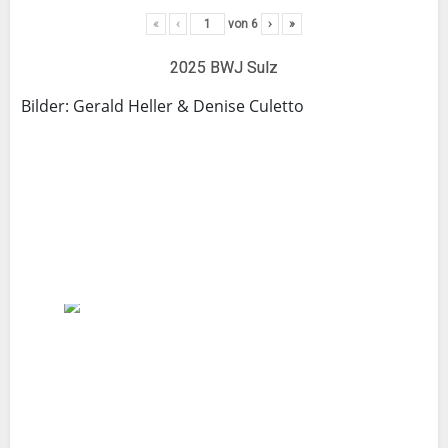
«
‹
von
6
›
»
2025 BWJ Sulz
Bilder: Gerald Heller & Denise Culetto