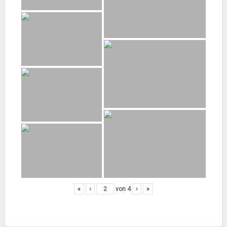
«
‹
von
4
›
»