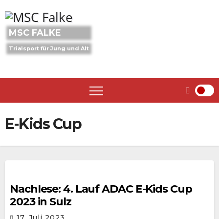
Skip
to
content
MSC FALKE
Trialsport für Jung und Alt
E-Kids Cup
Nachlese: 4. Lauf ADAC E-Kids Cup
2023 in Sulz
17. Juli 2023