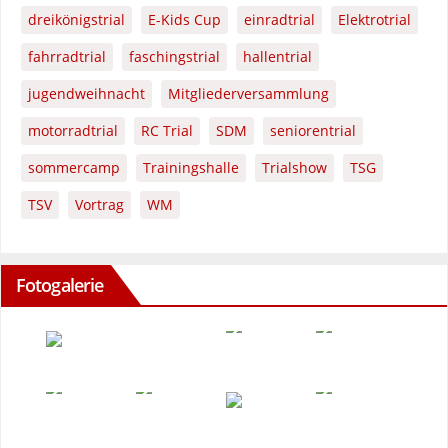
dreikönigstrial
E-Kids Cup
einradtrial
Elektrotrial
fahrradtrial
faschingstrial
hallentrial
jugendweihnacht
Mitgliederversammlung
motorradtrial
RC Trial
SDM
seniorentrial
sommercamp
Trainingshalle
Trialshow
TSG
TSV
Vortrag
WM
Fotogalerie