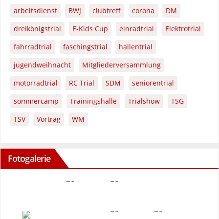
arbeitsdienst
BWJ
clubtreff
corona
DM
dreikönigstrial
E-Kids Cup
einradtrial
Elektrotrial
fahrradtrial
faschingstrial
hallentrial
jugendweihnacht
Mitgliederversammlung
motorradtrial
RC Trial
SDM
seniorentrial
sommercamp
Trainingshalle
Trialshow
TSG
TSV
Vortrag
WM
Fotogalerie