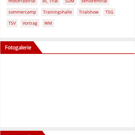
motorradtrial
RC Trial
SDM
seniorentrial
sommercamp
Trainingshalle
Trialshow
TSG
TSV
Vortrag
WM
Fotogalerie