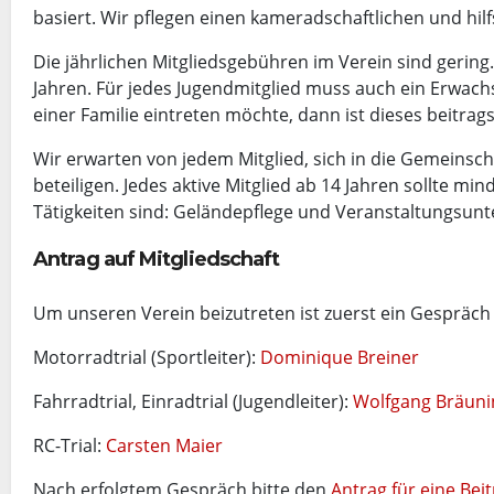
basiert. Wir pflegen einen kameradschaftlichen und hi
Die jährlichen Mitgliedsgebühren im Verein sind gering.
Jahren. Für jedes Jugendmitglied muss auch ein Erwachse
einer Familie eintreten möchte, dann ist dieses beitrags
Wir erwarten von jedem Mitglied, sich in die Gemeinsc
beteiligen. Jedes aktive Mitglied ab 14 Jahren sollte mi
Tätigkeiten sind: Geländepflege und Veranstaltungsunt
Antrag auf Mitgliedschaft
Um unseren Verein beizutreten ist zuerst ein Gespräch 
Motorradtrial (Sportleiter):
Dominique Breiner
Fahrradtrial, Einradtrial (Jugendleiter):
Wolfgang Bräuni
RC-Trial:
Carsten Maier
Nach erfolgtem Gespräch bitte den
Antrag für eine Beit