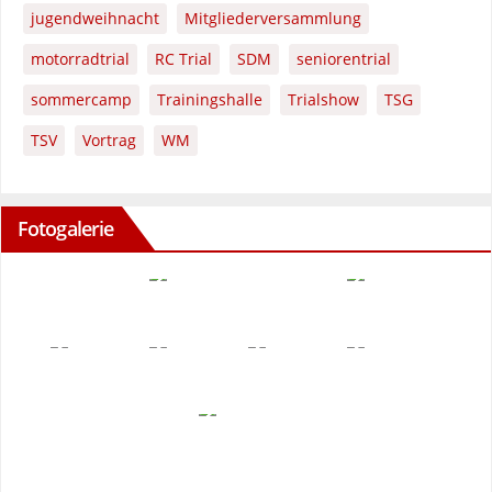
jugendweihnacht
Mitgliederversammlung
motorradtrial
RC Trial
SDM
seniorentrial
sommercamp
Trainingshalle
Trialshow
TSG
TSV
Vortrag
WM
Fotogalerie