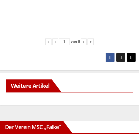
«
‹
von
8
›
»
Weitere Artikel
Der Verein MSC „Falke“