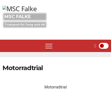
Skip
to
content
MSC FALKE
Trialsport für Jung und Alt
Motorradtrial
Motorradtrial