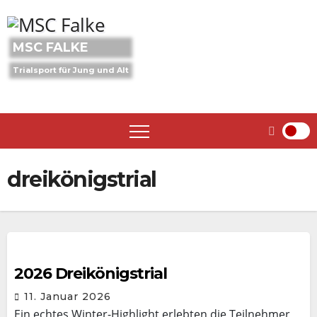
Skip
to
content
MSC FALKE
Trialsport für Jung und Alt
dreikönigstrial
2026 Dreikönigstrial
11. Januar 2026
Ein echtes Winter-Highlight erlebten die Teilnehmer