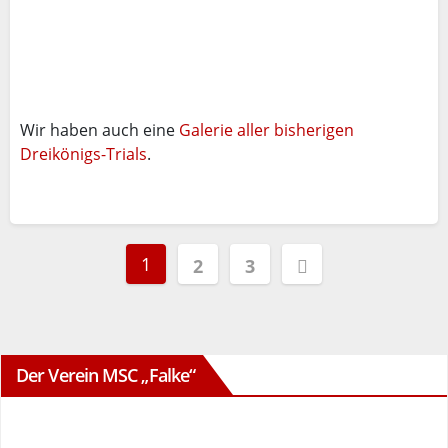
Wir haben auch eine
Galerie aller bisherigen
Dreikönigs-Trials
.
Seitennummerierung
1
2
3
der
Beiträge
Der Verein MSC „Falke“