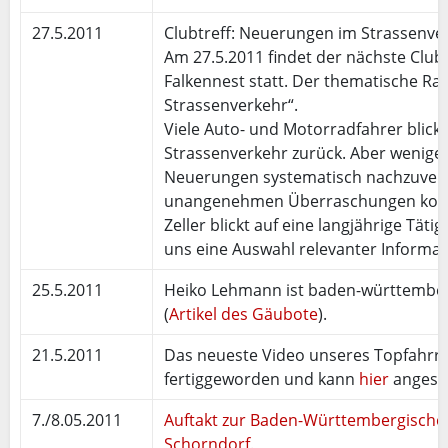
27.5.2011
Clubtreff: Neuerungen im Strassenve
Am 27.5.2011 findet der nächste Club
Falkennest statt. Der thematische R
Strassenverkehr“.
Viele Auto- und Motorradfahrer blicke
Strassenverkehr zurück. Aber wenige
Neuerungen systematisch nachzuverfo
unangenehmen Überraschungen komm
Zeller blickt auf eine langjährige Täti
uns eine Auswahl relevanter Informa
25.5.2011
Heiko Lehmann ist baden-württemberi
(
Artikel des Gäubote
).
21.5.2011
Das neueste Video unseres Topfahrra
fertiggeworden und kann
hier
angese
7./8.05.2011
Auftakt zur Baden-Württembergischen
Schorndorf.