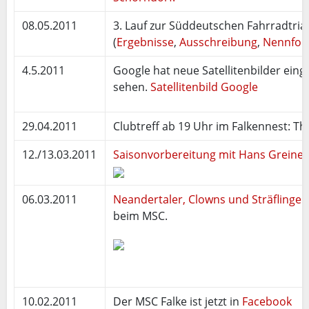
08.05.2011
3. Lauf zur Süddeutschen Fahrradtrial
(
Ergebnisse
,
Ausschreibung
,
Nennfor
4.5.2011
Google hat neue Satellitenbilder einges
sehen.
Satellitenbild Google
29.04.2011
Clubtreff ab 19 Uhr im Falkennest: T
12./13.03.2011
Saisonvorbereitung mit Hans Greiner
06.03.2011
Neandertaler, Clowns und Sträflinge 
beim MSC.
10.02.2011
Der MSC Falke ist jetzt in
Facebook