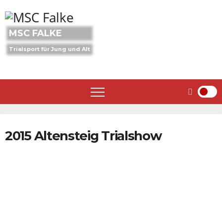
Skip
to
content
MSC FALKE
Trialsport für Jung und Alt
2015 Altensteig Trialshow