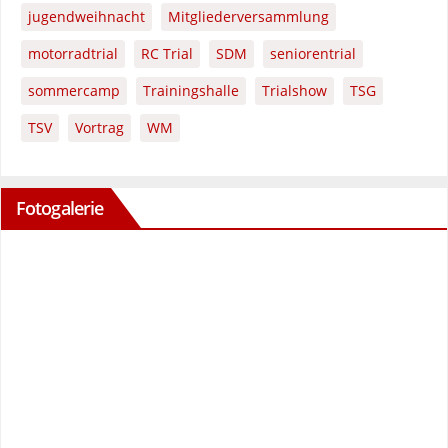
jugendweihnacht
Mitgliederversammlung
motorradtrial
RC Trial
SDM
seniorentrial
sommercamp
Trainingshalle
Trialshow
TSG
TSV
Vortrag
WM
Fotogalerie