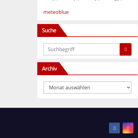
meteoblue
Suche
Archiv
Archiv