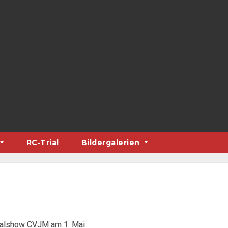
RC-Trial
Bildergalerien
ialshow CVJM am 1. Mai