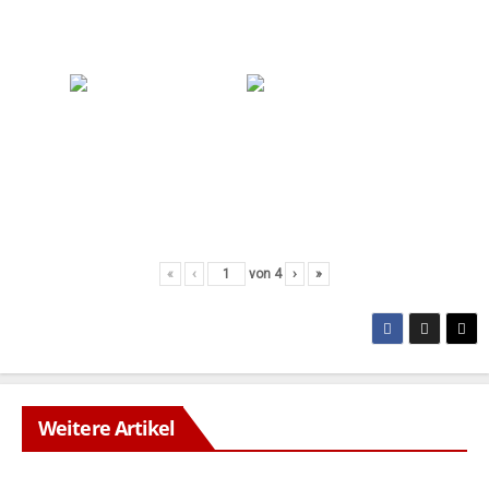
«
‹
von
4
›
»
Weitere Artikel