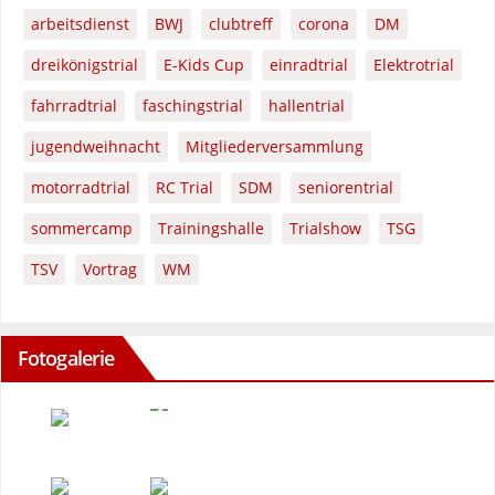
arbeitsdienst
BWJ
clubtreff
corona
DM
dreikönigstrial
E-Kids Cup
einradtrial
Elektrotrial
fahrradtrial
faschingstrial
hallentrial
jugendweihnacht
Mitgliederversammlung
motorradtrial
RC Trial
SDM
seniorentrial
sommercamp
Trainingshalle
Trialshow
TSG
TSV
Vortrag
WM
Fotogalerie