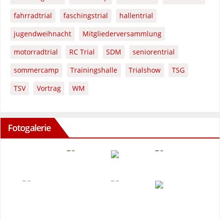
fahrradtrial
faschingstrial
hallentrial
jugendweihnacht
Mitgliederversammlung
motorradtrial
RC Trial
SDM
seniorentrial
sommercamp
Trainingshalle
Trialshow
TSG
TSV
Vortrag
WM
Fotogalerie