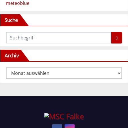
meteoblue
Suche
Archiv
Archiv