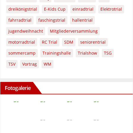
dreikönigstrial
E-Kids Cup
einradtrial
Elektrotrial
fahrradtrial
faschingstrial
hallentrial
jugendweihnacht
Mitgliederversammlung
motorradtrial
RC Trial
SDM
seniorentrial
sommercamp
Trainingshalle
Trialshow
TSG
TSV
Vortrag
WM
Fotogalerie