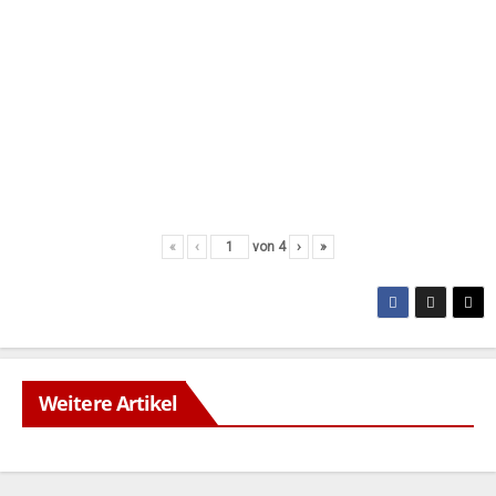
«
‹
von
4
›
»
Weitere Artikel