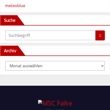
meteoblue
Suche
Archiv
Archiv