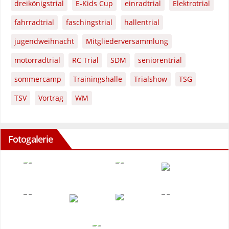
dreikönigstrial
E-Kids Cup
einradtrial
Elektrotrial
fahrradtrial
faschingstrial
hallentrial
jugendweihnacht
Mitgliederversammlung
motorradtrial
RC Trial
SDM
seniorentrial
sommercamp
Trainingshalle
Trialshow
TSG
TSV
Vortrag
WM
Fotogalerie