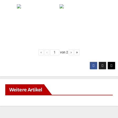
«
‹
von
2
›
»
Weitere Artikel