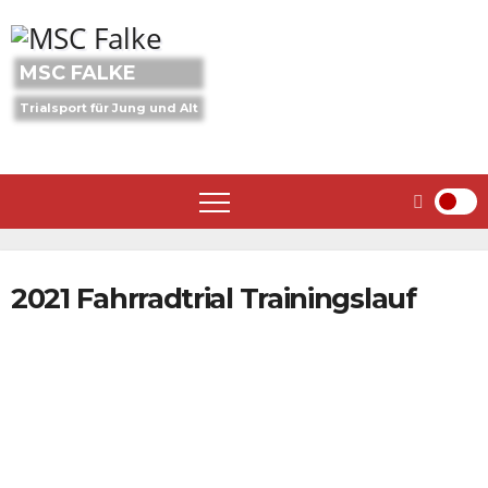
Skip
to
content
MSC FALKE
Trialsport für Jung und Alt
2021 Fahrradtrial Trainingslauf