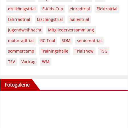
dreikönigstrial
E-Kids Cup
einradtrial
Elektrotrial
fahrradtrial
faschingstrial
hallentrial
jugendweihnacht
Mitgliederversammlung
motorradtrial
RC Trial
SDM
seniorentrial
sommercamp
Trainingshalle
Trialshow
TSG
TSV
Vortrag
WM
Fotogalerie