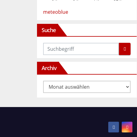
meteoblue
Suche
Archiv
Archiv