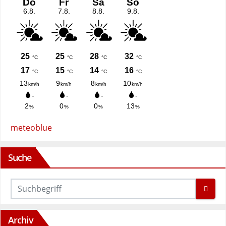
meteoblue
Suche
Archiv