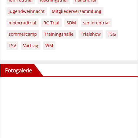
jugendweihnacht
Mitgliederversammlung
motorradtrial
RC Trial
SDM
seniorentrial
sommercamp
Trainingshalle
Trialshow
TSG
TSV
Vortrag
WM
Fotogalerie