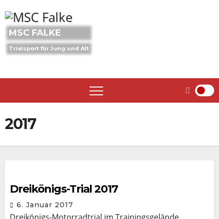
Skip
to
content
MSC FALKE
Trialsport für Jung und Alt
2017
Dreikönigs-Trial 2017
6. Januar 2017
Dreikönigs-Motorradtrial im Trainingsgelände