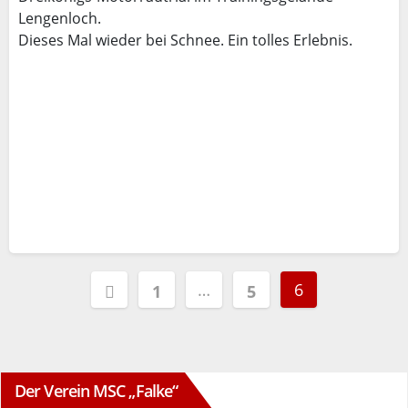
Lengenloch.
Dieses Mal wieder bei Schnee. Ein tolles Erlebnis.
Seitennummerierung
…
6
1
5
der
Beiträge
Der Verein MSC „Falke“