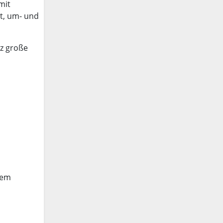
mit
t, um- und
lz große
dem