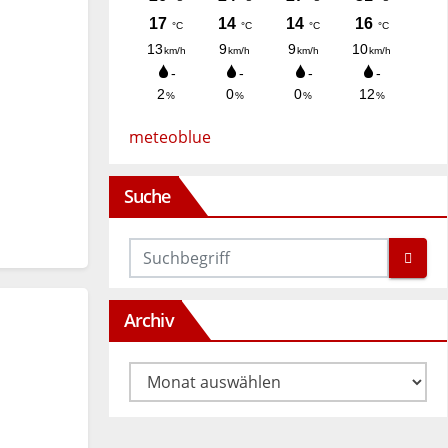
meteoblue
Suche
Archiv
Archiv