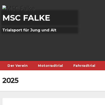
Skip
to
content
MSC FALKE
Trialsport für Jung und Alt
Der Verein
Motorradtrial
Fahrradtrial
2025