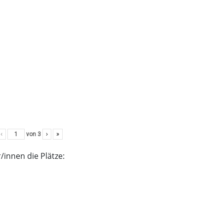
‹
von
3
›
»
/innen die Plätze: