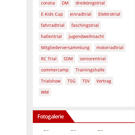
corona
DM
dreikönigstrial
E-Kids Cup
einradtrial
Elektrotrial
fahrradtrial
faschingstrial
hallentrial
jugendweihnacht
Mitgliederversammlung
motorradtrial
RC Trial
SDM
seniorentrial
sommercamp
Trainingshalle
Trialshow
TSG
TSV
Vortrag
WM
Fotogalerie