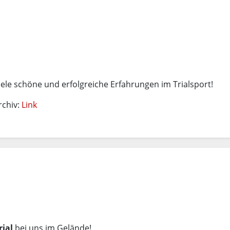
ele schöne und erfolgreiche Erfahrungen im Trialsport!
rchiv:
Link
rial
bei uns im Gelände!