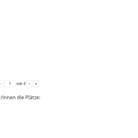
‹
von
3
›
»
/innen die Plätze: