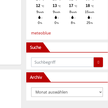
meteoblue
Suche
Archiv
Archiv