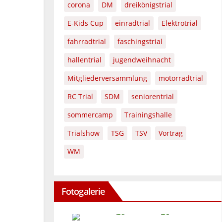
corona
DM
dreikönigstrial
E-Kids Cup
einradtrial
Elektrotrial
fahrradtrial
faschingstrial
hallentrial
jugendweihnacht
Mitgliederversammlung
motorradtrial
RC Trial
SDM
seniorentrial
sommercamp
Trainingshalle
Trialshow
TSG
TSV
Vortrag
WM
Fotogalerie