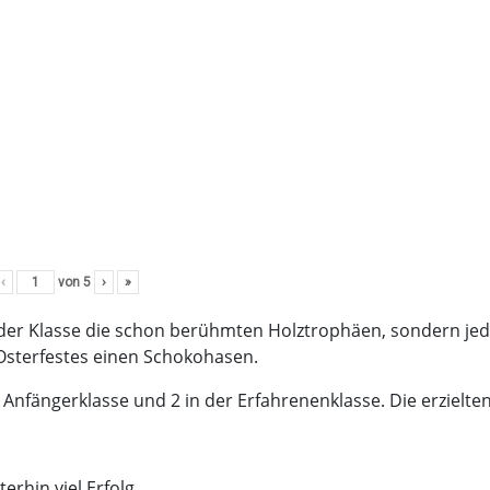
‹
von
5
›
»
jeder Klasse die schon berühmten Holztrophäen, sondern je
Osterfestes einen Schokohasen.
 Anfängerklasse und 2 in der Erfahrenenklasse. Die erzielten
rhin viel Erfolg.