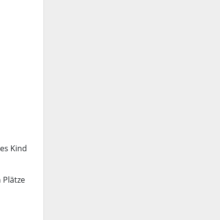
des Kind
 Plätze