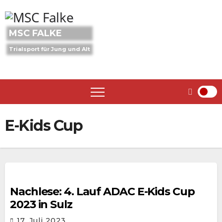
Skip
to
content
MSC FALKE
Trialsport für Jung und Alt
E-Kids Cup
Nachlese: 4. Lauf ADAC E-Kids Cup
2023 in Sulz
17. Juli 2023