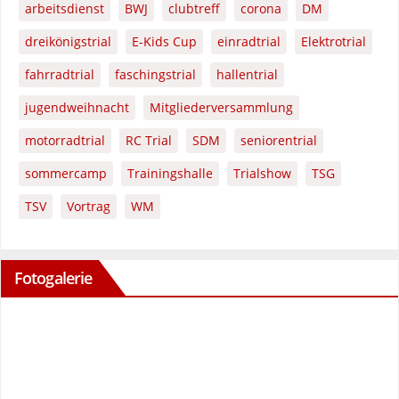
arbeitsdienst
BWJ
clubtreff
corona
DM
dreikönigstrial
E-Kids Cup
einradtrial
Elektrotrial
fahrradtrial
faschingstrial
hallentrial
jugendweihnacht
Mitgliederversammlung
motorradtrial
RC Trial
SDM
seniorentrial
sommercamp
Trainingshalle
Trialshow
TSG
TSV
Vortrag
WM
Fotogalerie