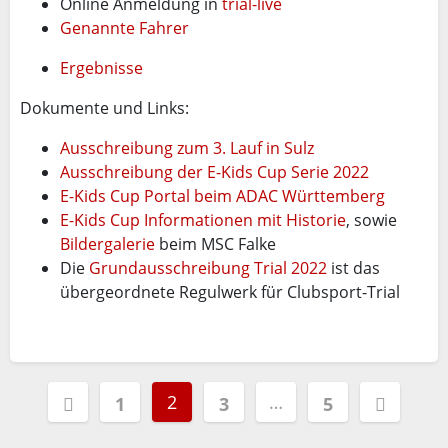
Online Anmeldung in
trial-live
Genannte Fahrer
Ergebnisse
Dokumente und Links:
Ausschreibung zum 3. Lauf in Sulz
Ausschreibung der E-Kids Cup Serie 2022
E-Kids Cup Portal beim ADAC Württemberg
E-Kids Cup Informationen mit Historie
, sowie
Bildergalerie
beim MSC Falke
Die
Grundausschreibung Trial 2022
ist das
übergeordnete Regulwerk für Clubsport-Trial
Seitennummerierung
2
…
1
3
5
der