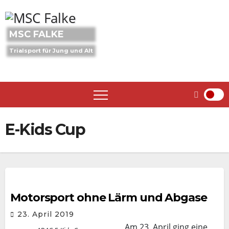
Skip
to
content
MSC FALKE
Trialsport für Jung und Alt
E-Kids Cup
Motorsport ohne Lärm und Abgase
23. April 2019
Am 23. April ging eine