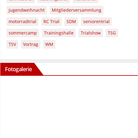
jugendweihnacht
Mitgliederversammlung
motorradtrial
RC Trial
SDM
seniorentrial
sommercamp
Trainingshalle
Trialshow
TSG
TSV
Vortrag
WM
Fotogalerie