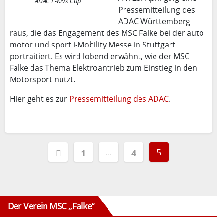
ADAC E-Kids Cup
Pressemitteilung des
ADAC Württemberg
raus, die das Engagement des MSC Falke bei der auto
motor und sport i-Mobility Messe in Stuttgart
portraitiert. Es wird lobend erwähnt, wie der MSC
Falke das Thema Elektroantrieb zum Einstieg in den
Motorsport nutzt.
Hier geht es zur
Pressemitteilung des ADAC
.
Seitennummerierung
…
5
1
4
der
Beiträge
Der Verein MSC „Falke“