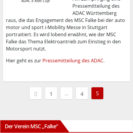
ADAC E-Kids Cup
Pressemitteilung des
ADAC Württemberg
raus, die das Engagement des MSC Falke bei der auto
motor und sport i-Mobility Messe in Stuttgart
portraitiert. Es wird lobend erwähnt, wie der MSC
Falke das Thema Elektroantrieb zum Einstieg in den
Motorsport nutzt.
Hier geht es zur
Pressemitteilung des ADAC
.
Seitennummerierung
…
5
1
4
der
Beiträge
Der Verein MSC „Falke“