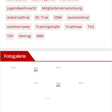
jugendweihnacht
Mitgliederversammlung
motorradtrial
RC Trial
SDM
seniorentrial
sommercamp
Trainingshalle
Trialshow
TSG
TSV
Vortrag
WM
Fotogalerie