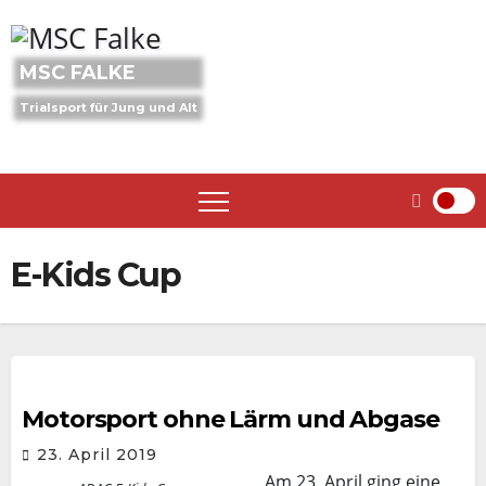
Skip
to
content
MSC FALKE
Trialsport für Jung und Alt
E-Kids Cup
Motorsport ohne Lärm und Abgase
23. April 2019
Am 23. April ging eine