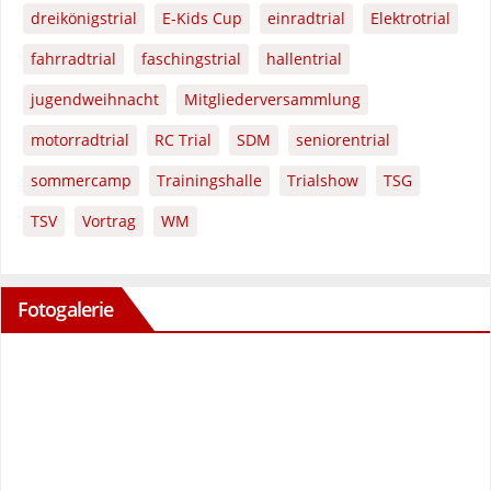
dreikönigstrial
E-Kids Cup
einradtrial
Elektrotrial
fahrradtrial
faschingstrial
hallentrial
jugendweihnacht
Mitgliederversammlung
motorradtrial
RC Trial
SDM
seniorentrial
sommercamp
Trainingshalle
Trialshow
TSG
TSV
Vortrag
WM
Fotogalerie