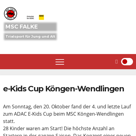
Skip
to
content
MSC FALKE
Trialsport für Jung und Alt
e-Kids Cup Köngen-Wendlingen
Am Sonntag, den 20. Oktober fand der 4. und letzte Lauf
zum ADAC E-Kids Cup beim MSC Köngen-Wendlingen
statt.
28 Kinder waren am Start! Die höchste Anzahl an
Startern in der ganzen Saison. Das Konzept einer neuen