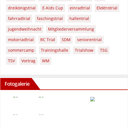
dreikönigstrial
E-Kids Cup
einradtrial
Elektrotrial
fahrradtrial
faschingstrial
hallentrial
jugendweihnacht
Mitgliederversammlung
motorradtrial
RC Trial
SDM
seniorentrial
sommercamp
Trainingshalle
Trialshow
TSG
TSV
Vortrag
WM
Fotogalerie