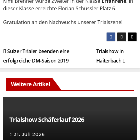
Kimi Brenner wurde Zweiter in der Klasse
Erfahrene
. In
dieser Klasse erreichte Florian Schüssler Platz 6.
Gratulation an den Nachwuchs unserer Trialszene!
Beitragsnavigation
Sulzer Trialer beenden eine
Trialshow in
erfolgreiche DM-Saison 2019
Haiterbach
Weitere Artikel
Trialshow Schäferlauf 2026
31. Juli 2026