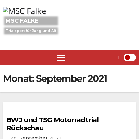
Skip
to
content
MSC FALKE
Trialsport für Jung und Alt
Monat:
September 2021
BWJ und TSG Motorradtrial
Rückschau
28. September 2021