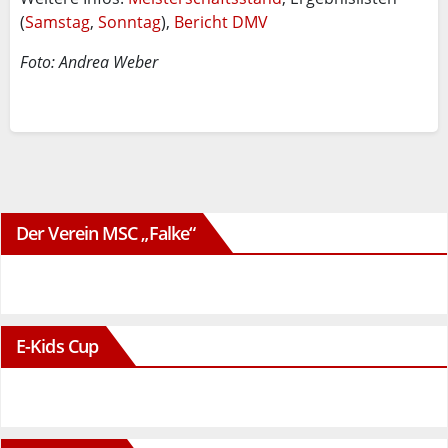
(
Samstag
,
Sonntag
),
Bericht DMV
Foto: Andrea Weber
Der Verein MSC „Falke“
E-Kids Cup