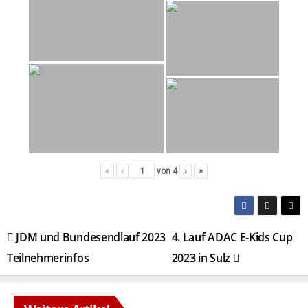
«
‹
von
4
›
»
Beitragsnavigation
JDM und Bundesendlauf 2023
4. Lauf ADAC E-Kids Cup
Teilnehmerinfos
2023 in Sulz