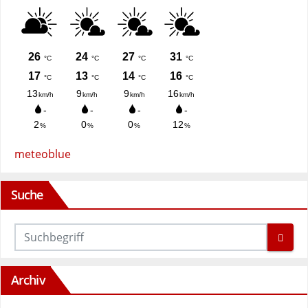
meteoblue
Suche
Archiv