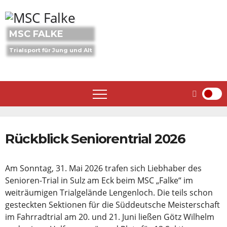
Skip
to
content
MSC FALKE
Trialsport für Jung und Alt
Rückblick Seniorentrial 2026
Am Sonntag, 31. Mai 2026 trafen sich Liebhaber des
Senioren-Trial in Sulz am Eck beim MSC „Falke“ im
weiträumigen Trialgelände Lengenloch. Die teils schon
gesteckten Sektionen für die Süddeutsche Meisterschaft
im Fahrradtrial am 20. und 21. Juni ließen Götz Wilhelm