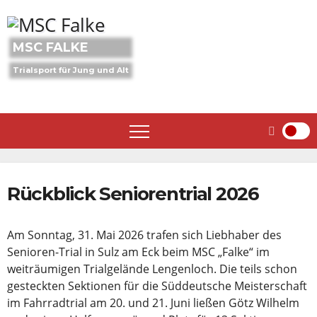
Skip
to
content
MSC FALKE
Trialsport für Jung und Alt
Rückblick Seniorentrial 2026
Am Sonntag, 31. Mai 2026 trafen sich Liebhaber des
Senioren-Trial in Sulz am Eck beim MSC „Falke“ im
weiträumigen Trialgelände Lengenloch. Die teils schon
gesteckten Sektionen für die Süddeutsche Meisterschaft
im Fahrradtrial am 20. und 21. Juni ließen Götz Wilhelm