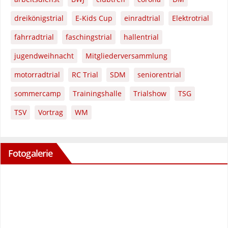
dreikönigstrial
E-Kids Cup
einradtrial
Elektrotrial
fahrradtrial
faschingstrial
hallentrial
jugendweihnacht
Mitgliederversammlung
motorradtrial
RC Trial
SDM
seniorentrial
sommercamp
Trainingshalle
Trialshow
TSG
TSV
Vortrag
WM
Fotogalerie