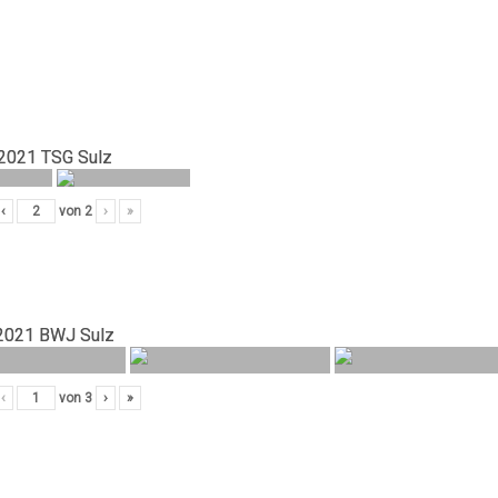
2021 TSG Sulz
‹
von
2
›
»
2021 BWJ Sulz
‹
von
3
›
»