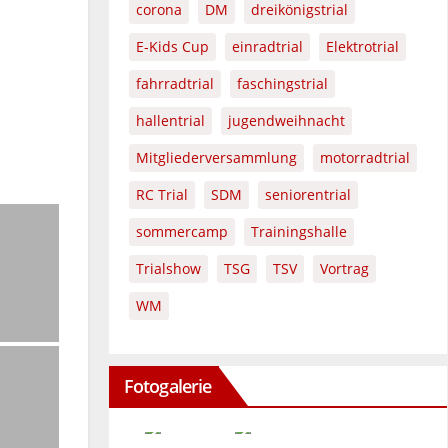
corona
DM
dreikönigstrial
E-Kids Cup
einradtrial
Elektrotrial
fahrradtrial
faschingstrial
hallentrial
jugendweihnacht
Mitgliederversammlung
motorradtrial
RC Trial
SDM
seniorentrial
sommercamp
Trainingshalle
Trialshow
TSG
TSV
Vortrag
WM
Fotogalerie