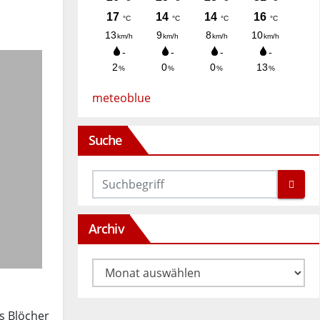
meteoblue
Suche
Archiv
Archiv
us Blöcher