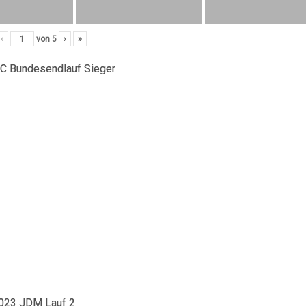
‹
von
5
›
»
C Bundesendlauf Sieger
023 JDM Lauf 2