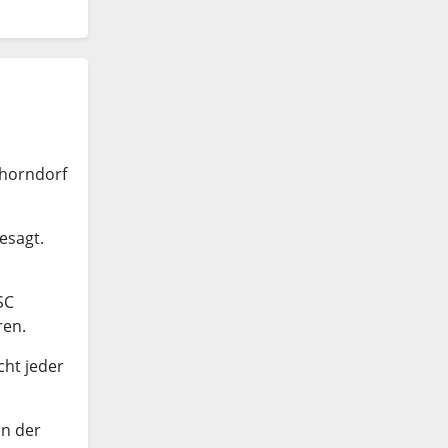
chorndorf
esagt.
SC
ren.
cht jeder
in der