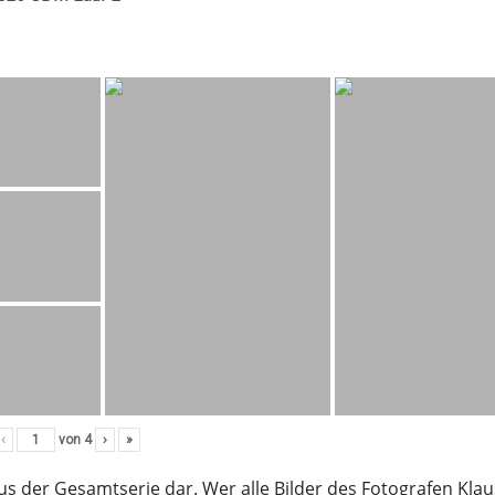
‹
von
4
›
»
aus der Gesamtserie dar. Wer alle Bilder des Fotografen Kla