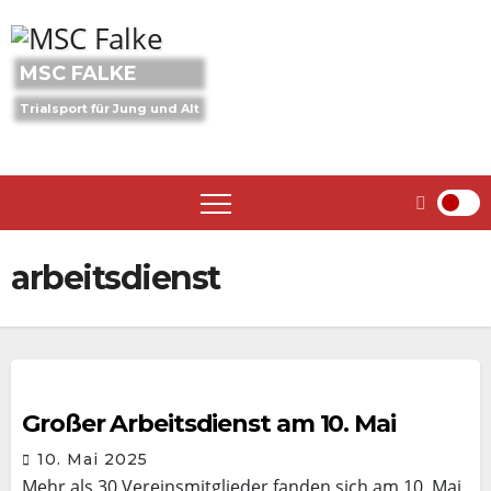
Skip
to
content
MSC FALKE
Trialsport für Jung und Alt
arbeitsdienst
Großer Arbeitsdienst am 10. Mai
10. Mai 2025
Mehr als 30 Vereinsmitglieder fanden sich am 10. Mai