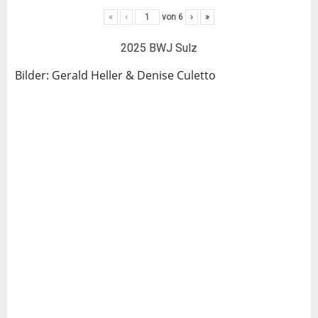
«
‹
von
6
›
»
2025 BWJ Sulz
Bilder: Gerald Heller & Denise Culetto