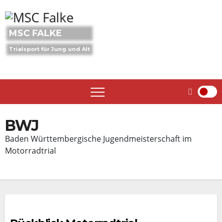
Skip
to
content
MSC FALKE
Trialsport für Jung und Alt
BWJ
Baden Württembergische Jugendmeisterschaft im
Motorradtrial