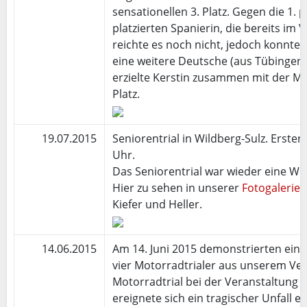
sensationellen 3. Platz. Gegen die 1. p
platzierten Spanierin, die bereits i
reichte es noch nicht, jedoch konnte 
eine weitere Deutsche (aus Tübingen)
erzielte Kerstin zusammen mit der M
Platz.
19.07.2015
Seniorentrial in Wildberg-Sulz. Erste
Uhr.
Das Seniorentrial war wieder eine Wu
Hier zu sehen in unserer
Fotogalerie
m
Kiefer und Heller.
14.06.2015
Am 14. Juni 2015 demonstrierten eine
vier Motorradtrialer aus unserem Ver
Motorradtrial bei der Veranstaltung „
ereignete sich ein tragischer Unfall 