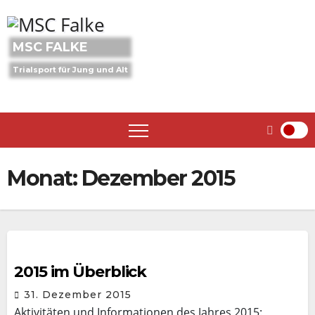
Skip
to
content
MSC FALKE
Trialsport für Jung und Alt
Monat:
Dezember 2015
2015 im Überblick
31. Dezember 2015
Aktivitäten und Informationen des Jahres 2015: